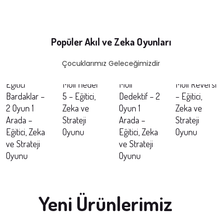
Popüler Akıl ve Zeka Oyunları
Çocuklarımız Geleceğimizdir
Eğitici
Moli Hedef
Moli
Moli Reversi
Bardaklar –
5 – Eğitici,
Dedektif – 2
– Eğitici,
2 Oyun 1
Zeka ve
Oyun 1
Zeka ve
İNCELE
İNCELE
Arada –
Strateji
Arada –
Strateji
İNCELE
İNCELE
Eğitici, Zeka
Oyunu
Eğitici, Zeka
Oyunu
ve Strateji
ve Strateji
Oyunu
Oyunu
Etiketler:
Etiketler:
Etiketler:
Etiketler:
Yeni Ürünlerimiz