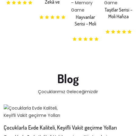
Zekâ ve
Strateji Oyunu
Taşıtlar Serisi –
(Katlanır
Moli Hafıza
Hayvanlar
Ahşap)
Oyunu –
Serisi – Moli
Memory Game
Hafıza Oyunu –
Memory Game
Blog
Çocuklarımız Geleceğimizdir
Çocuklarla Evde Kaliteli, Keyifli Vakit geçirme Yolları